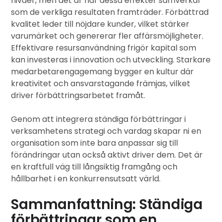
nivåer, men det är när dessa effekter samverkar
som de verkliga resultaten framträder. Förbättrad
kvalitet leder till nöjdare kunder, vilket stärker
varumärket och genererar fler affärsmöjligheter.
Effektivare resursanvändning frigör kapital som
kan investeras i innovation och utveckling. Starkare
medarbetarengagemang bygger en kultur där
kreativitet och ansvarstagande främjas, vilket
driver förbättringsarbetet framåt.
Genom att integrera ständiga förbättringar i
verksamhetens strategi och vardag skapar ni en
organisation som inte bara anpassar sig till
förändringar utan också aktivt driver dem. Det är
en kraftfull väg till långsiktig framgång och
hållbarhet i en konkurrensutsatt värld.
Sammanfattning: Ständiga
förbättringar som en