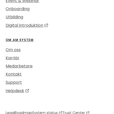
Event & Webinar
Onboarding
Utbilding
Digital introduktion
OM AM SYSTEM
Om oss
Karriär
Medarbetare
Kontakt
Support
Helpdesk
Legal
Roadmap
System status
Trust Center