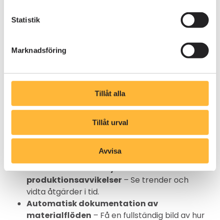
hållbarhet och branschkrav.
Statistik
Spårbarhet i produktion –
Förbättra kvalitet och
Marknadsföring
säkerhet
Många tillverkningsindustrier använder
Tillåt alla
spårbarhetssystem för att identifiera problem,
förbättra kvalitetskontrollen och hantera
reklamationer. Genom att digitalisera
Tillåt urval
spårbarheten i AM System kan ni proaktivt
identifiera risker och snabbt vidta åtgärder.
Avvisa
Identifiera och analysera
produktionsavvikelser
– Se trender och
vidta åtgärder i tid.
Automatisk dokumentation av
materialflöden
– Få en fullständig bild av hur