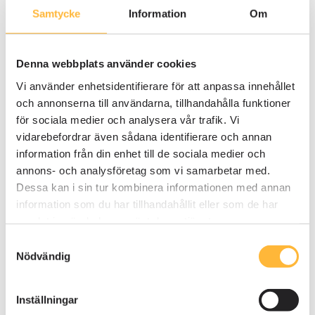
Samtycke
Information
Om
Effektiv hantering av
spårbarhetsdata
Denna webbplats använder cookies
Vi använder enhetsidentifierare för att anpassa innehållet
Att samla in och spara rätt information är
och annonserna till användarna, tillhandahålla funktioner
avgörande för att uppfylla lagkrav och
för sociala medier och analysera vår trafik. Vi
kvalitetssäkra verksamheten. Med AM System kan
vidarebefordrar även sådana identifierare och annan
ni lagra och hantera alla relevanta uppgifter
information från din enhet till de sociala medier och
digitalt, vilket gör dem enkelt sökbara och
annons- och analysföretag som vi samarbetar med.
åtkomliga vid behov.
Dessa kan i sin tur kombinera informationen med annan
information som du har tillhandahållit eller som de har
Leverantörs- och kundregister
– Samla all
samlat in när du har använt deras tjänster.
nödvändig information om affärspartners.
Digital lagring av följesedlar och kvitton
–
Samtyckesval
Säkerställ att viktig information alltid finns
Nödvändig
tillgänglig.
Automatiska lagringstider
– Anpassa hur
Inställningar
länge data sparas baserat på produktens