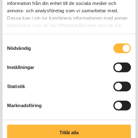
information från din enhet till de sociala medier och
annons- och analysföretag som vi samarbetar med.
Boka tid
Dessa kan i sin tur kombinera informationen med annan
information som du har tillhandahållit eller som de har
samlat in när du har använt deras tjänster.
Samtyckesval
Nödvändig
Inställningar
ONBOARDING
Dokumenthantering &
Statistik
Processkartläggning
Marknadsföring
Inför det första tillfället vill vi att ni delger oss ert
organisationsschema (bolag och avdelningar). Vi
vill även förstå er nuvarande mappstruktur för
Tillåt alla
styrande dokument.