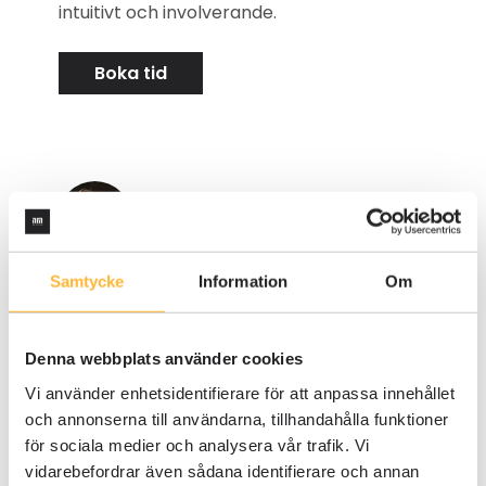
intuitivt och involverande.
Boka tid
Victoria Abrahamsson
Customer Success Manager
Samtycke
Information
Om
Victoria har lång erfarenhet av
fordonsindustrin i ledande kvalitets- och
miljöroller, med expertis inom
Denna webbplats använder cookies
leverantörsutveckling, ledningssystem
Vi använder enhetsidentifierare för att anpassa innehållet
samt ISO 9001, ISO 14001 och IATF 16949.
och annonserna till användarna, tillhandahålla funktioner
Hon har använt AM System i över 16 år,
för sociala medier och analysera vår trafik. Vi
först som kund och nu som Customer
vidarebefordrar även sådana identifierare och annan
Success Manager.