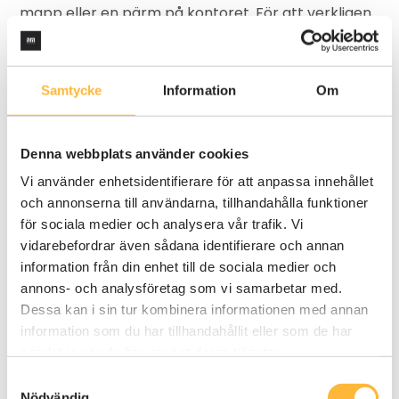
mapp eller en pärm på kontoret. För att verkligen
göra skillnad behöver en policy vara tydlig, konkret
och lätt att förstå.
Samtycke
Information
Om
I den här guiden går vi igenom steg för steg hur du
skapar en policy som inte bara blir läst, utan också
används aktivt som ett verktyg för styrning och
Denna webbplats använder cookies
kontinuerlig förbättring.
Vi använder enhetsidentifierare för att anpassa innehållet
och annonserna till användarna, tillhandahålla funktioner
för sociala medier och analysera vår trafik. Vi
I denna guide går vi igenom:
vidarebefordrar även sådana identifierare och annan
information från din enhet till de sociala medier och
annons- och analysföretag som vi samarbetar med.
Utmaningar med policyer och hur du undviker
Dessa kan i sin tur kombinera informationen med annan
dem
information som du har tillhandahållit eller som de har
Stegen för att skapa en policy som engagerar
samlat in när du har använt deras tjänster.
Byggstenar för en effektiv policy
Samtyckesval
Nödvändig