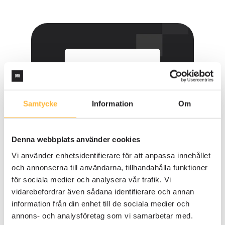
Samtycke
Information
Om
Denna webbplats använder cookies
Vi använder enhetsidentifierare för att anpassa innehållet
KUNDER
1 MIN LÄSNING
och annonserna till användarna, tillhandahålla funktioner
Ett gemensamt arbetssätt för två
för sociala medier och analysera vår trafik. Vi
standarder och en vardag
vidarebefordrar även sådana identifierare och annan
AM System
information från din enhet till de sociala medier och
annons- och analysföretag som vi samarbetar med.