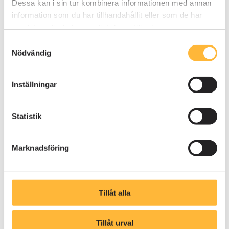
Dessa kan i sin tur kombinera informationen med annan
information som du har tillhandahållit eller som de har
samlat in när du har använt deras tjänster.
Samtyckesval
Nödvändig
Inställningar
Statistik
Marknadsföring
LÖSNINGAR
Classic
Tillåt alla
Studio
Tillåt urval
KUNSKAPSHUB