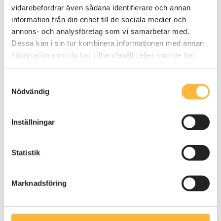
vidarebefordrar även sådana identifierare och annan
information från din enhet till de sociala medier och
Skapa dashboards med diagram
annons- och analysföretag som vi samarbetar med.
Dessa kan i sin tur kombinera informationen med annan
information som du har tillhandahållit eller som de har
samlat in när du har använt deras tjänster.
Är du inte kund än men vill se hur diagram kan
användas i din verksamhet? Boka en demo, så går
Samtyckesval
Nödvändig
vi igenom hur det kan fungera hos dig.
Inställningar
Boka demo
Statistik
Marknadsföring
Dela inlägg