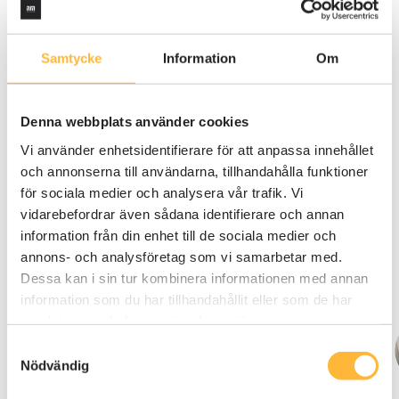
Samtycke
Information
Om
TESTIMONIALS
What our customers say
Denna webbplats använder cookies
about us
Vi använder enhetsidentifierare för att anpassa innehållet
och annonserna till användarna, tillhandahålla funktioner
för sociala medier och analysera vår trafik. Vi
See customer case
vidarebefordrar även sådana identifierare och annan
information från din enhet till de sociala medier och
annons- och analysföretag som vi samarbetar med.
Dessa kan i sin tur kombinera informationen med annan
information som du har tillhandahållit eller som de har
samlat in när du har använt deras tjänster.
Erik Olsson
Samtyckesval
Director of Operations -
Nödvändig
Vestre