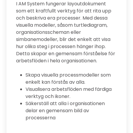
I AM System fungerar layoutdokument
gång
som ett kraftfullt verktyg för att rita upp
och beskriva era processer. Med dessa
r och
visuella modeller, såsom turtlediagram,
dare
organisationsscheman eller
 och
simbanemodeller, blir det enkelt att visa
hur olika steg i processen hänger ihop.
Detta skapar en gemensam förståelse för
arbetsflöden i hela organisationen.
 och
Skapa visuella processmodeller som
enkelt kan förstås av alla.
att
Visualisera arbetsflöden med färdiga
verktyg och ikoner.
ig
Säkerställ att alla i organisationen
delar en gemensam bild av
processerna