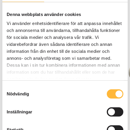
about AM System
Denna webbplats använder cookies
Vi använder enhetsidentifierare för att anpassa innehållet
See customer case
och annonserna till användarna, tillhandahålla funktioner
för sociala medier och analysera vår trafik. Vi
vidarebefordrar även sådana identifierare och annan
information från din enhet till de sociala medier och
annons- och analysföretag som vi samarbetar med.
Dessa kan i sin tur kombinera informationen med annan
Erik Olsson
information som du har tillhandahållit eller som de har
Director of Operations -
Vestre
samlat in när du har använt deras tjänster.
Samtyckesval
Nödvändig
Inställningar
"AM System utgör hjärtat i vårt
Statistik