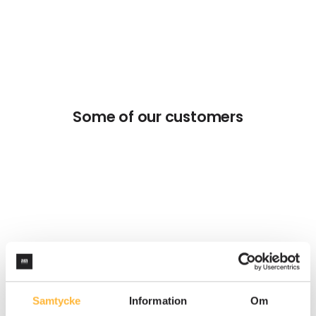
Some of our customers
CUSTOMERS TELL US
What our customers say
Samtycke
Information
Om