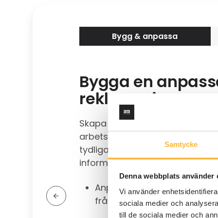
Bygg & anpassa
Bygga en anpas
reklamationspro
Skapa ett flöde som speglar er 
arbetsgång och de krav ni vill 
Samtycke
tydliga sektioner och fält för d
information.
Denna webbplats använder 
Anpassa flödet för att inklu
Vi använder enhetsidentifierar
från kunder eller specifika p
sociala medier och analysera 
till de sociala medier och a