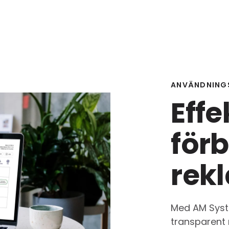
ANVÄNDNING
Effe
förb
rek
Med AM Syst
transparent 