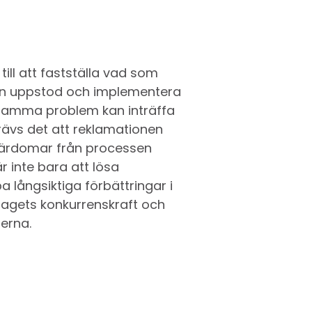
ill att fastställa vad som
lsen uppstod och implementera
t samma problem kan inträffa
krävs det att reklamationen
 lärdomar från processen
r inte bara att lösa
 långsiktiga förbättringar i
agets konkurrenskraft och
erna.