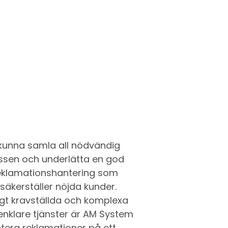
 kunna samla all nödvändig
essen och underlätta en god
reklamationshantering som
säkerställer nöjda kunder.
gt kravställda och komplexa
 enklare tjänster är AM System
antera reklamationer på ett