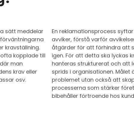
ka sätt meddelar
En reklamationsprocess syftar t
ll förväntningarna
avviker, förstå varför avvike
r kravställning.
åtgärder för att förhindra at
ofta kopplade till
igen. För att detta ska lyckas 
r, där man
hanteras strukturerat och att
ens krav eller
sprids i organisationen. Målet ä
passar osv.
problemet utan också att skapa
processerna som stärker föret
bibehåller förtroende hos kund