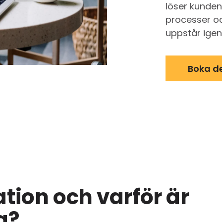
löser kunden
processer oc
uppstår igen
Boka 
tion och varför är
g?