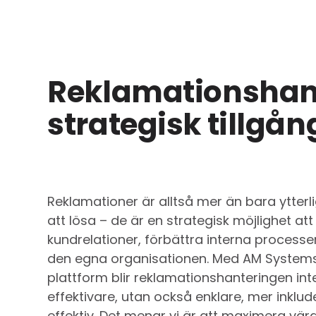
Reklamationshan
strategisk tillgån
Reklamationer är alltså mer än bara ytterl
att lösa – de är en strategisk möjlighet att
kundrelationer, förbättra interna processe
den egna organisationen. Med AM Systems
plattform blir reklamationshanteringen int
effektivare, utan också enklare, mer inkl
effektiv. Det menar vi är att maximera vär