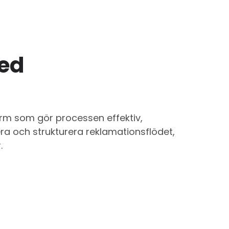
med
orm som gör processen effektiv,
era och strukturera reklamationsflödet,
.