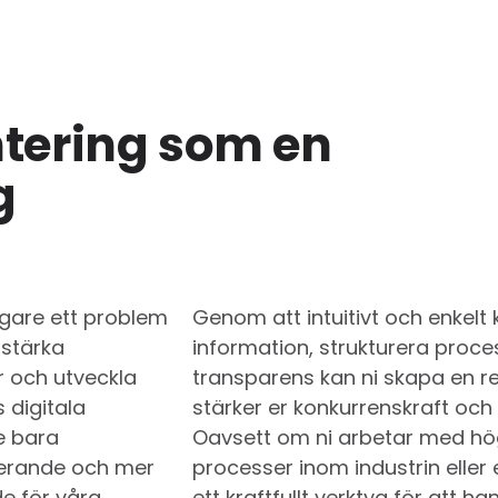
tering som en
g
igare ett problem
Genom att intuitivt och enkelt
 stärka
information, strukturera proc
r och utveckla
transparens kan ni skapa en 
 digitala
stärker er konkurrenskraft och 
e bara
Oavsett om ni arbetar med hö
uderande och mer
processer inom industrin eller
de för våra
ett kraftfullt verktyg för att h