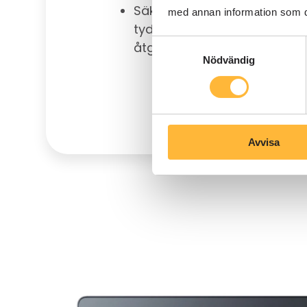
Säkerställ att varje steg i p
med annan information som du 
tydligt definierat för enkel 
Samtyckesval
åtgärd.
Nödvändig
Avvisa