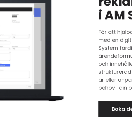
rekl
i AM
För att hjäl
med en digit
System färdi
ärendeformul
och innehåll
strukturera
är eller anpa
behov i din o
Boka 