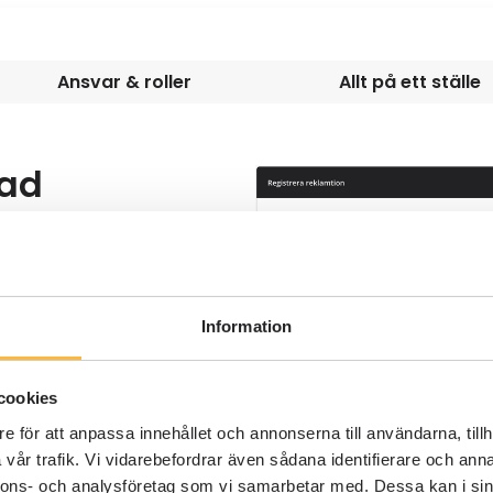
Ansvar & roller
Allt på ett ställe
sad
cess
interna
ha på den, med
Information
ata och
cookies
dera unika krav
e för att anpassa innehållet och annonserna till användarna, tillh
rodukter.
vår trafik. Vi vidarebefordrar även sådana identifierare och anna
nnons- och analysföretag som vi samarbetar med. Dessa kan i sin