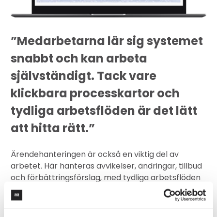
”Medarbetarna lär sig systemet
snabbt och kan arbeta
självständigt. Tack vare
klickbara processkartor och
tydliga arbetsflöden är det lätt
att hitta rätt.”
Ärendehanteringen är också en viktig del av
arbetet. Här hanteras avvikelser, ändringar, tillbud
och förbättringsförslag, med tydliga arbetsflöden
på status och ansvar. Andra exempel är hantering
av nya projekt, industrialisering från prototyp till
serieproduktion samt inköpsbegäran. Dessutom