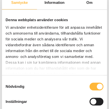
Samtycke
Information
Om
används AM System för att dokumentera och följa
upp interna och externa revisioner.
Så skapas delaktighet och
Denna webbplats använder cookies
engagemang
Vi använder enhetsidentifierare för att anpassa innehållet
och annonserna till användarna, tillhandahålla funktioner
för sociala medier och analysera vår trafik. Vi
Idag betraktas AM System som en naturlig del av
vidarebefordrar även sådana identifierare och annan
arbetet på NOTE och genom att låta respektive
information från din enhet till de sociala medier och
process ta ansvar för sina rutiner, har de skapat
annons- och analysföretag som vi samarbetar med.
delaktighet i systemet.
Dessa kan i sin tur kombinera informationen med annan
information som du har tillhandahållit eller som de har
- Redan från början lät vi respektive
samlat in när du har använt deras tjänster.
avdelningsansvarig upprätta sina rutiner och
processkartor, med kvalitetsavdelningen som
Samtyckesval
Nödvändig
godkännare. Det konceptet har vi behållit. Det
skapas ständigt nya utgåvor vilket krävs när vi
inför nya förmågor eller förbättringar, säger Niklas
Inställningar
och fortsätter: