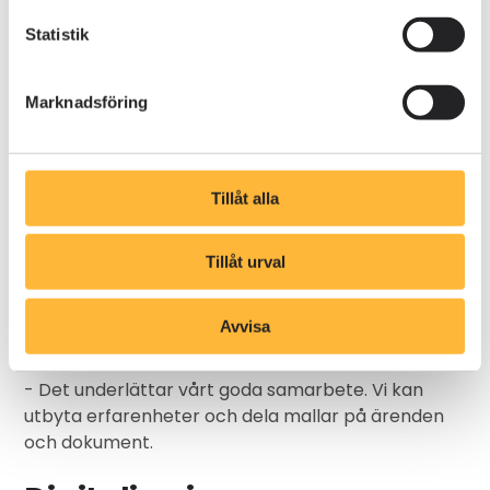
"Ärendehanteringens möjlighet
Statistik
till anpassningar är en annan
Marknadsföring
del vi uppskattar"
- Behöver vi addera eller radera olika steg i ett
Tillåt alla
flöde kan vi lätt göra det, för när företaget
utvecklas behöver processerna i AM System följa
med.
Tillåt urval
Ytterligare en aspekt som Niklas lyfter fram är att
Avvisa
AM System också används inom NOTE-koncernen.
- Det underlättar vårt goda samarbete. Vi kan
utbyta erfarenheter och dela mallar på ärenden
och dokument.